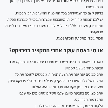
בניהול פרויקטים, כמו שאתם בטח יודעים, יש צורך לסנכרן בין המון
גורמים שונים.
בדיוק לשם כך הצטיידתם בכל התוכנות והמערכות הכי חכמות.
יש לכם הצעות מחיר יפות ומעוצבות שנשלחות במייל, מערכת הפקת
חשבוניות, מערכת CRM ואפילו שילבתם מערכת פנים משרדית לניהול
פרויקטים.
הכול עובד ומתקתק והכסף נכנס.
אז מי באמת עוקב אחרי התקציב בפרויקט?
בואו נניח שאתם מנהלים משרד פרסום בדיגיטל והלקוח מבקש מכם
הצעת מחיר לעיצוב קמפיין.
אתם מכינים יפה יפה את הצעת המחיר, מכניסים לתוכה את כל
השעות של כל המעורבים – ספקים, פרילנסרים, מנהלי פרויקט ועוד,
ומעריכים כמה זמן ייקח הפרויקט ומה תהיה העלות.
אתם מציינים בהצעה כמובן שלבי תשלום שתואמים את שלבי
התקדמות הפרויקט.
הלקוח מאשר, כולם שמחים וקדימה יוצאים לדרך.